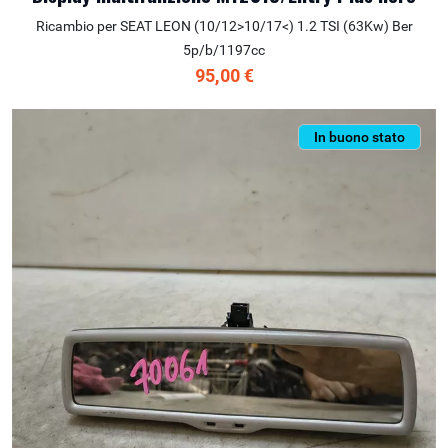
Ricambio per SEAT LEON (10/12>10/17<) 1.2 TSI (63Kw) Ber
5p/b/1197cc
95,00 €
In buono stato