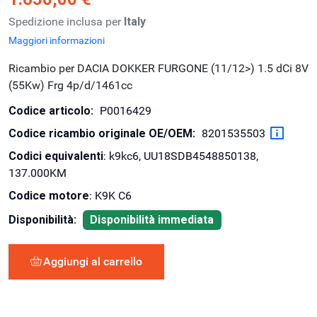
Spedizione inclusa per
Italy
Maggiori informazioni
Ricambio per DACIA DOKKER FURGONE (11/12>) 1.5 dCi 8V
(55Kw) Frg 4p/d/1461cc
Codice articolo:
P0016429
Codice ricambio originale OE/OEM:
8201535503
Codici equivalenti
: k9kc6, UU18SDB4548850138,
137.000KM
Codice motore
: K9K C6
Disponibilità:
Disponibilità immediata
Aggiungi al carrello