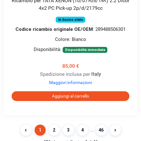
Ricambio per TATA XENON (10/07>05/14<) 2.2 Dicor
4x2 PC Pick-up 2p/d/2179cc
In buono stato
Codice ricambio originale OE/OEM
: 289488506301
Colore: Bianco
Disponibilità:
Disponibilità immediata
85,00 €
Spedizione inclusa per
Italy
Maggiori informazioni
Aggiungi al carrello
…
1
2
3
4
46