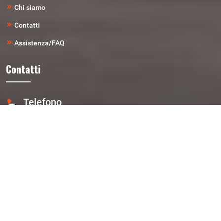
Chi siamo
Contatti
Assistenza/FAQ
Contatti
Telefono
0461-827-574
Email
ricambi@autodemolizionirigotti.it
Indirizzo
Loc. Laghetti Di Vela 7 - 38121 Trento (TN)