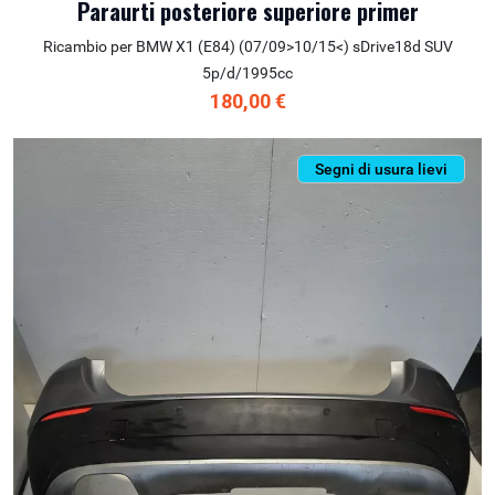
Paraurti posteriore superiore primer
Ricambio per BMW X1 (E84) (07/09>10/15<) sDrive18d SUV
5p/d/1995cc
180,00 €
Segni di usura lievi