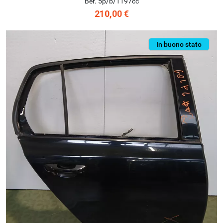
Ber. 5p/b/1197cc
210,00 €
In buono stato