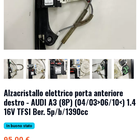
Alzacristallo elettrico porta anteriore
destro - AUDI A3 (8P) (04/03>06/10<) 1.4
16V TFSI Ber. 5p/b/1390cc
In buono stato
95,00 €