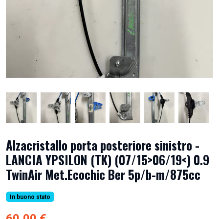
Alzacristallo porta posteriore sinistro -
LANCIA YPSILON (TK) (07/15>06/19<) 0.9
TwinAir Met.Ecochic Ber 5p/b-m/875cc
In buono stato
60,00 €