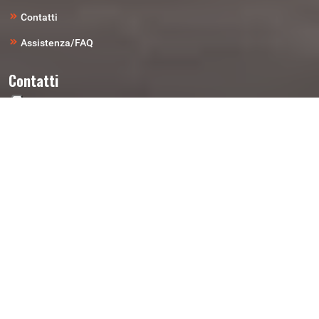
Contatti
Assistenza/FAQ
Contatti
Telefono
0461-827-574
Email
ricambi@autodemolizionirigotti.it
Indirizzo
Loc. Laghetti Di Vela 7 - 38121 Trento (TN)