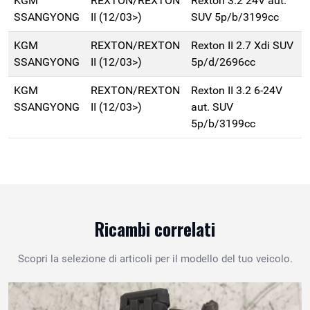
KGM
REXTON/REXTON
Rexton 3.2 24V aut.
SSANGYONG
II (12/03>)
SUV 5p/b/3199cc
KGM
REXTON/REXTON
Rexton II 2.7 Xdi SUV
SSANGYONG
II (12/03>)
5p/d/2696cc
KGM
REXTON/REXTON
Rexton II 3.2 6-24V
SSANGYONG
II (12/03>)
aut. SUV
5p/b/3199cc
Ricambi correlati
Scopri la selezione di articoli per il modello del tuo veicolo.