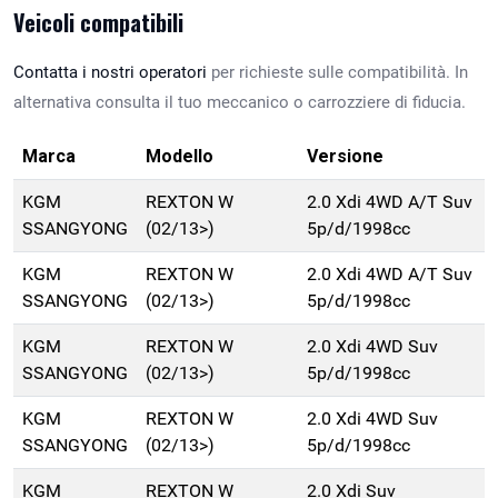
Veicoli compatibili
Contatta i nostri operatori
per richieste sulle compatibilità. In
alternativa consulta il tuo meccanico o carrozziere di fiducia.
Marca
Modello
Versione
KGM
REXTON W
2.0 Xdi 4WD A/T Suv
SSANGYONG
(02/13>)
5p/d/1998cc
KGM
REXTON W
2.0 Xdi 4WD A/T Suv
SSANGYONG
(02/13>)
5p/d/1998cc
KGM
REXTON W
2.0 Xdi 4WD Suv
SSANGYONG
(02/13>)
5p/d/1998cc
KGM
REXTON W
2.0 Xdi 4WD Suv
SSANGYONG
(02/13>)
5p/d/1998cc
KGM
REXTON W
2.0 Xdi Suv