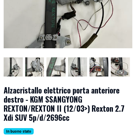
Alzacristallo elettrico porta anteriore
destro - KGM SSANGYONG
REXTON/REXTON II (12/03>) Rexton 2.7
Xdi SUV 5p/d/2696cc
In buono stato