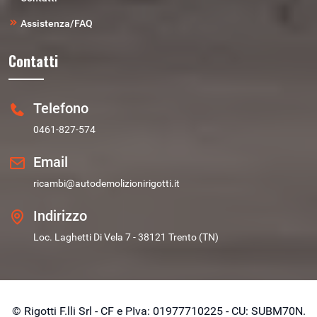
Assistenza/FAQ
Contatti
Telefono
0461-827-574
Email
ricambi@autodemolizionirigotti.it
Indirizzo
Loc. Laghetti Di Vela 7 - 38121 Trento (TN)
© Rigotti F.lli Srl - CF e PIva: 01977710225 - CU: SUBM70N.