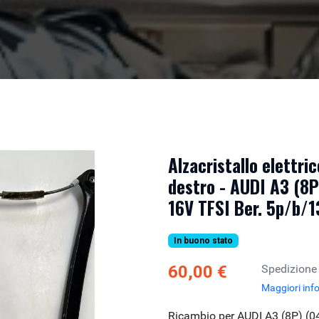
Alzacristallo elettri
destro - AUDI A3 (8P
16V TFSI Ber. 5p/b/
In buono stato
60,00 €
Spedizione
Maggiori inf
Ricambio per AUDI A3 (8P) (0