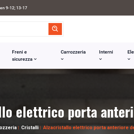
en 9-12; 13-17
Freni e
Carrozzeria
Interni
Ele
sicurezza
llo elettrico porta anter
ozzeria
Cristalli
Alzacristallo elettrico porta anteriore d