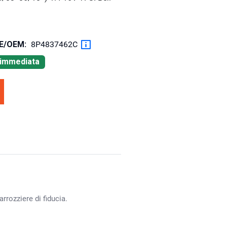
OE/OEM:
8P4837462C
à immediata
rrozziere di fiducia.