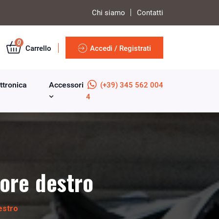
Chi siamo
Contatti
0
Carrello
Accedi / Registrati
ttronica
Accessori
(+39) 345 562 004
4
iore destro
estro