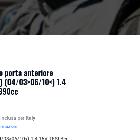
co porta anteriore
) (04/03>06/10<) 1.4
1390cc
 inclusa per
Italy
ormazioni
4/03>06/10<) 1.4 16V TFSI Ber.