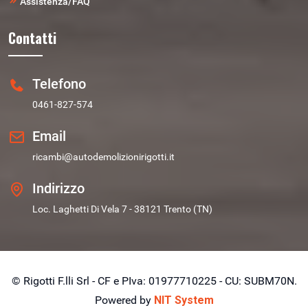
Assistenza/FAQ
Contatti
Telefono
0461-827-574
Email
ricambi@autodemolizionirigotti.it
Indirizzo
Loc. Laghetti Di Vela 7 - 38121 Trento (TN)
© Rigotti F.lli Srl - CF e PIva: 01977710225 - CU: SUBM70N.
Powered by
NIT System