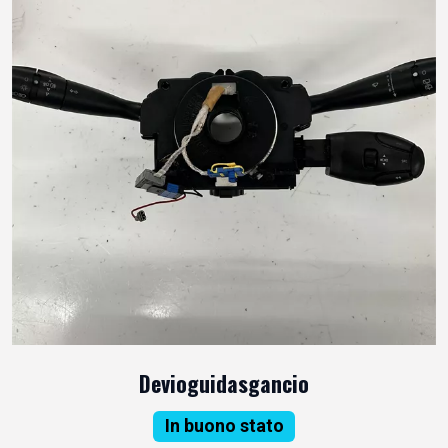
Devioguidasgancio
In buono stato