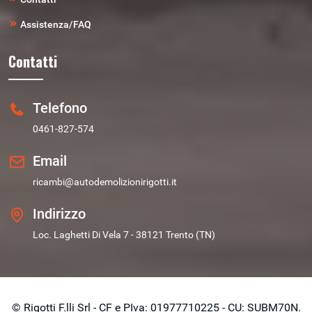
Assistenza/FAQ
Contatti
Telefono
0461-827-574
Email
ricambi@autodemolizionirigotti.it
Indirizzo
Loc. Laghetti Di Vela 7 - 38121 Trento (TN)
© Rigotti F.lli Srl - CF e PIva: 01977710225 - CU: SUBM70N.