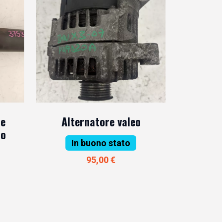
ne
Alternatore valeo
to
In buono stato
95,00 €