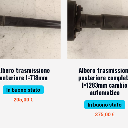
lbero trasmissione
Albero trasmissio
anteriore l=718mm
posteriore comple
l=1283mm cambio
In buono stato
automatico
205,00 €
In buono stato
375,00 €