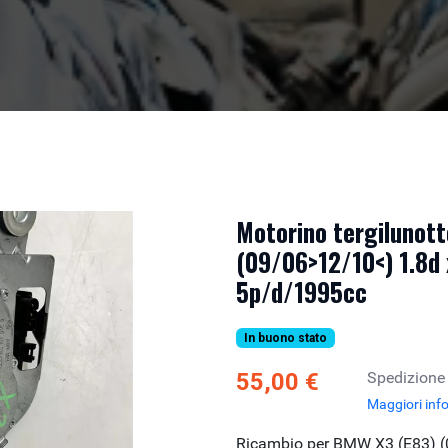
Motorino tergilunot
(09/06>12/10<) 1.8d
5p/d/1995cc
In buono stato
55,00 €
Spedizione
Maggiori inf
Ricambio per BMW X3 (E83) (