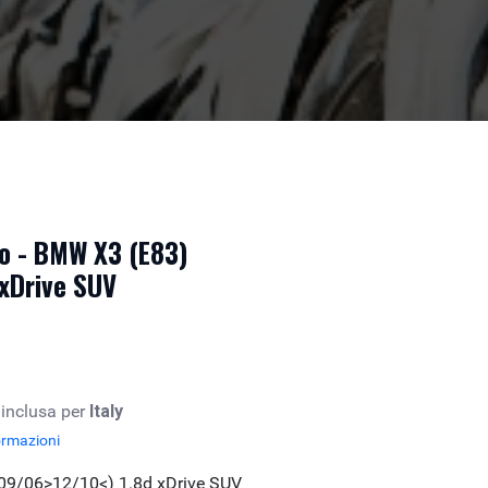
to - BMW X3 (E83)
 xDrive SUV
 inclusa per
Italy
ormazioni
09/06>12/10<) 1.8d xDrive SUV