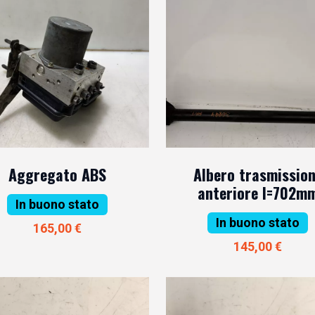
Aggregato ABS
Albero trasmissio
anteriore l=702m
In buono stato
In buono stato
165,00 €
145,00 €