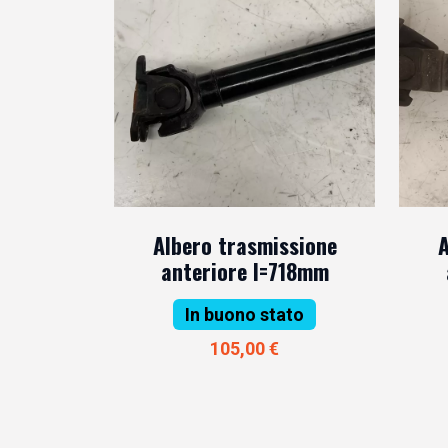
Albero trasmissione
A
anteriore l=718mm
In buono stato
105,00 €