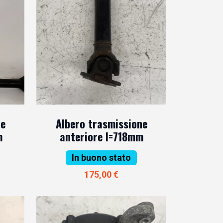
ne
Albero trasmissione
m
anteriore l=718mm
In buono stato
175,00 €