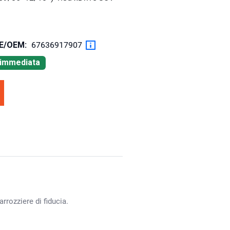
OE/OEM:
67636917907
à immediata
rrozziere di fiducia.