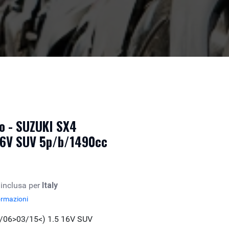
to - SUZUKI SX4
16V SUV 5p/b/1490cc
 inclusa per
Italy
ormazioni
3/06>03/15<) 1.5 16V SUV