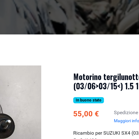
Motorino tergilunot
(03/06>03/15<) 1.5 
In buono stato
55,00 €
Spedizione
Maggiori inf
Ricambio per SUZUKI SX4 (0