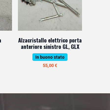
a
Alzacristallo elettrico porta
o
anteriore sinistro GL, GLX
In buono stato
55,00 €