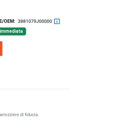
OE/OEM:
3881079J00000
à immediata
rrozziere di fiducia.