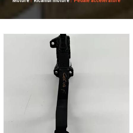
Motore
Ricambi motore
Pedale acceleratore