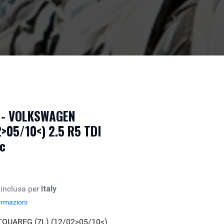
o - VOLKSWAGEN
>05/10<) 2.5 R5 TDI
c
 inclusa per
Italy
ormazioni
OUAREG (7L) (12/02>05/10<)