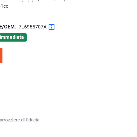
61cc
OE/OEM:
7L6955707A
à immediata
rrozziere di fiducia.