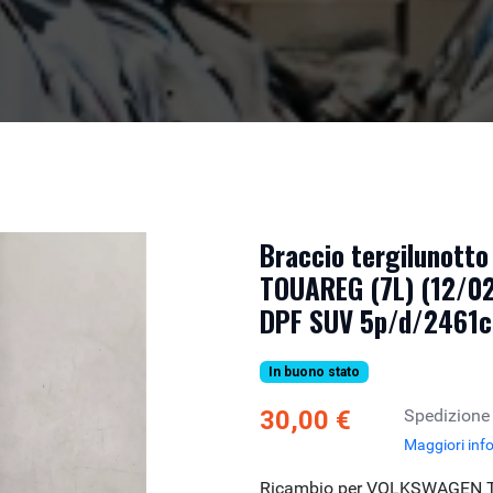
Braccio tergilunott
TOUAREG (7L) (12/02
DPF SUV 5p/d/2461c
In buono stato
30,00 €
Spedizione
Maggiori inf
Ricambio per VOLKSWAGEN T