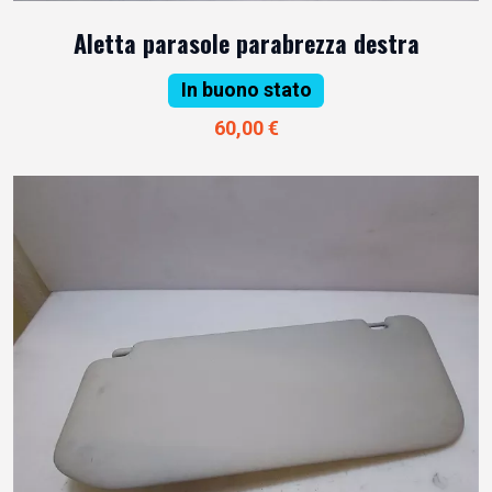
Aletta parasole parabrezza destra
In buono stato
60,00 €