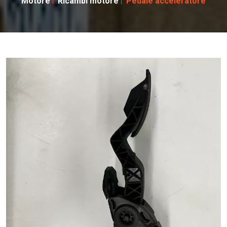
Motore
Ricambi motore
Pedale acceleratore