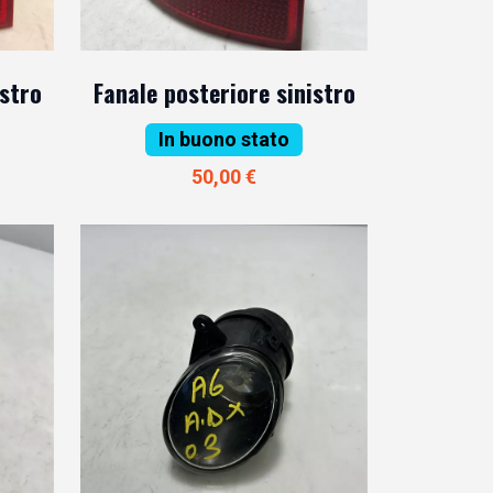
istro
Fanale posteriore sinistro
In buono stato
50,00 €