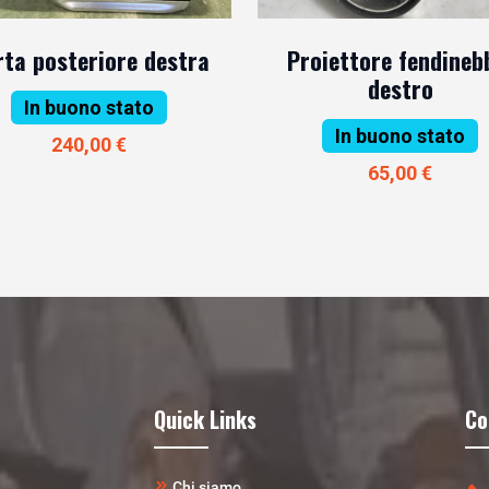
rta posteriore destra
Proiettore fendineb
destro
In buono stato
In buono stato
240,00 €
65,00 €
Quick Links
Co
Chi siamo