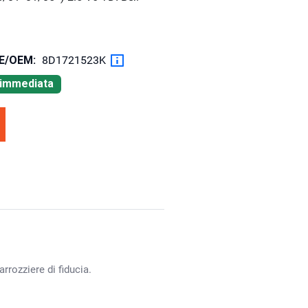
OE/OEM:
8D1721523K
à immediata
rrozziere di fiducia.