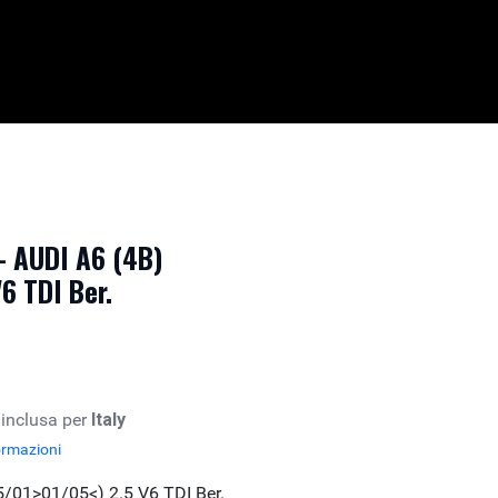
- AUDI A6 (4B)
6 TDI Ber.
 inclusa per
Italy
ormazioni
5/01>01/05<) 2.5 V6 TDI Ber.