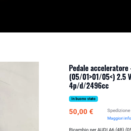
Pedale acceleratore 
(05/01>01/05<) 2.5 V
4p/d/2496cc
In buono stato
50,00 €
Spedizione
Maggiori inf
Ricambio per AUDI A6 (4B) (0