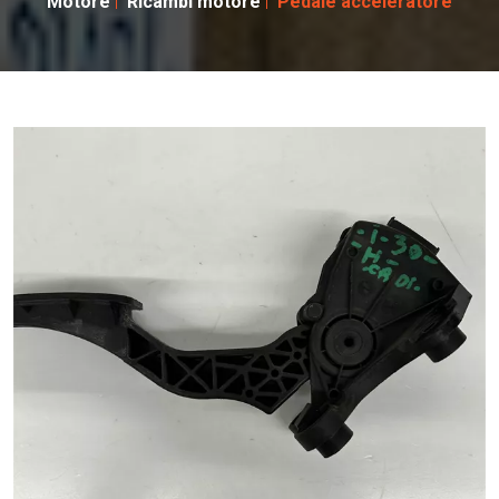
Motore
Ricambi motore
Pedale acceleratore