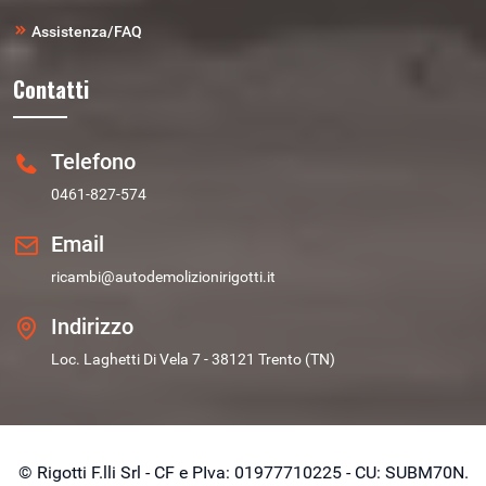
Assistenza/FAQ
Contatti
Telefono
0461-827-574
Email
ricambi@autodemolizionirigotti.it
Indirizzo
Loc. Laghetti Di Vela 7 - 38121 Trento (TN)
© Rigotti F.lli Srl - CF e PIva: 01977710225 - CU: SUBM70N.