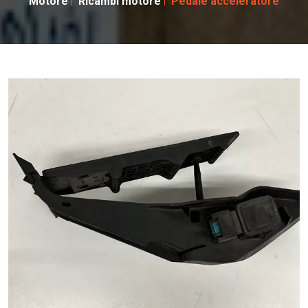
Motore
Ricambi motore
Pedale acceleratore