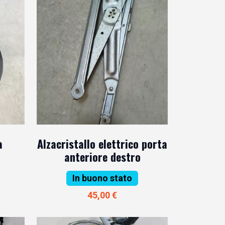
a
Alzacristallo elettrico porta
o
anteriore destro
In buono stato
45,00 €