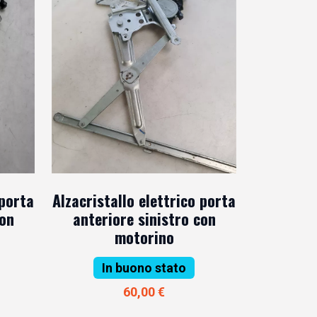
 porta
Alzacristallo elettrico porta
con
anteriore sinistro con
motorino
In buono stato
60,00 €