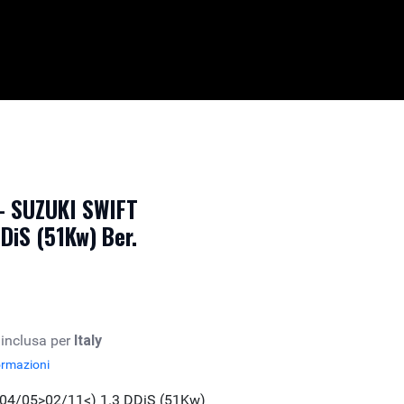
 - SUZUKI SWIFT
DiS (51Kw) Ber.
 inclusa per
Italy
ormazioni
(04/05>02/11<) 1.3 DDiS (51Kw)