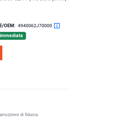
OE/OEM:
4940062J70000
à immediata
rrozziere di fiducia.