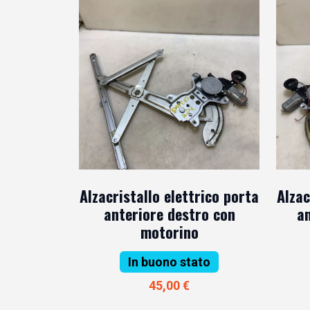
Alzacristallo elettrico porta
Alzac
anteriore destro con
an
motorino
In buono stato
45,00 €