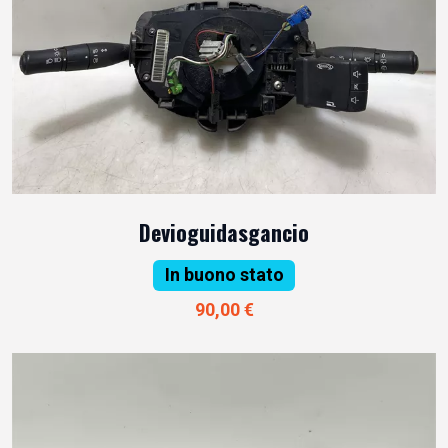
Devioguidasgancio
In buono stato
90,00 €