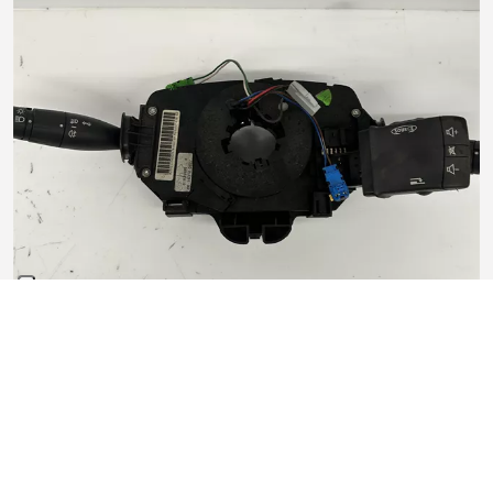
Devioguidasgancio
In buono stato
60,00 €