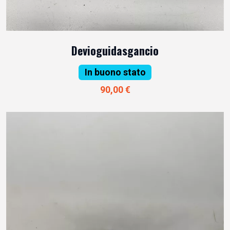
Devioguidasgancio
In buono stato
90,00 €