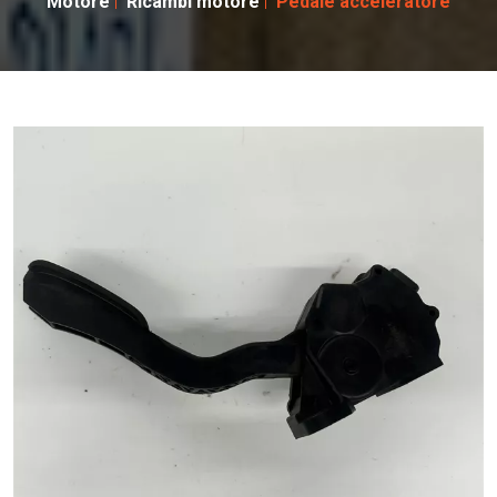
Motore
Ricambi motore
Pedale acceleratore