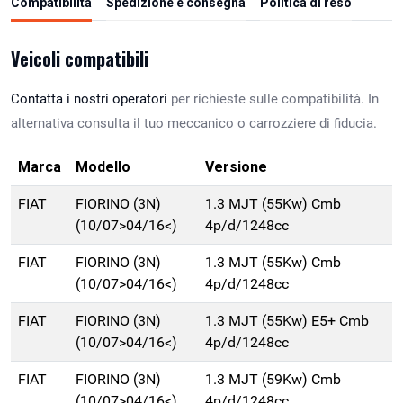
Compatibilità
Spedizione e consegna
Politica di reso
Veicoli compatibili
Contatta i nostri operatori
per richieste sulle compatibilità. In
alternativa consulta il tuo meccanico o carrozziere di fiducia.
Marca
Modello
Versione
FIAT
FIORINO (3N)
1.3 MJT (55Kw) Cmb
(10/07>04/16<)
4p/d/1248cc
FIAT
FIORINO (3N)
1.3 MJT (55Kw) Cmb
(10/07>04/16<)
4p/d/1248cc
FIAT
FIORINO (3N)
1.3 MJT (55Kw) E5+ Cmb
(10/07>04/16<)
4p/d/1248cc
FIAT
FIORINO (3N)
1.3 MJT (59Kw) Cmb
(10/07>04/16<)
4p/d/1248cc