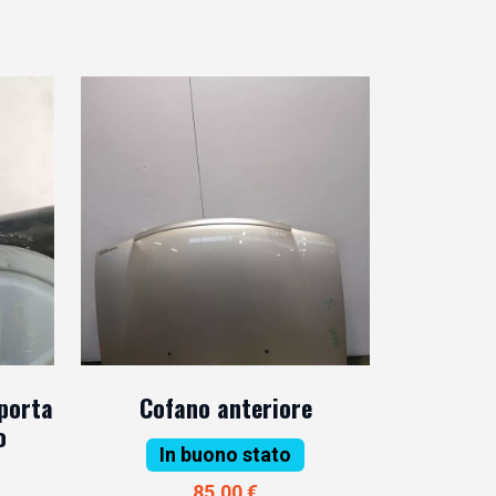
 porta
Cofano anteriore
o
In buono stato
85,00 €