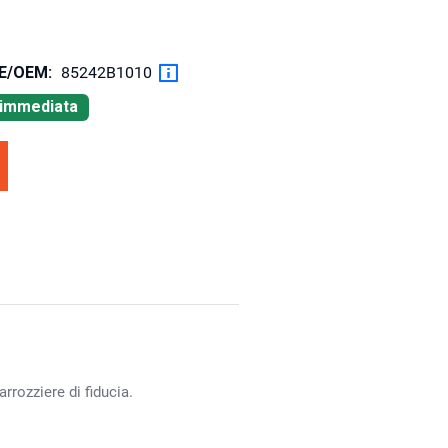
OE/OEM:
85242B1010
à immediata
rrozziere di fiducia.