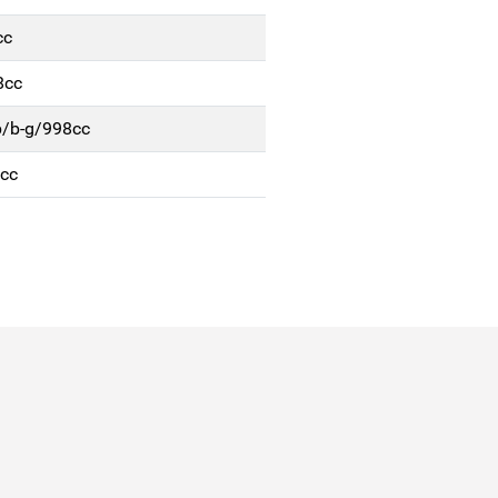
cc
8cc
p/b-g/998cc
cc