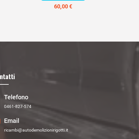
60,00 €
ntatti
Telefono
0461-827-574
Email
ricambi@autodemolizionirigotti.it