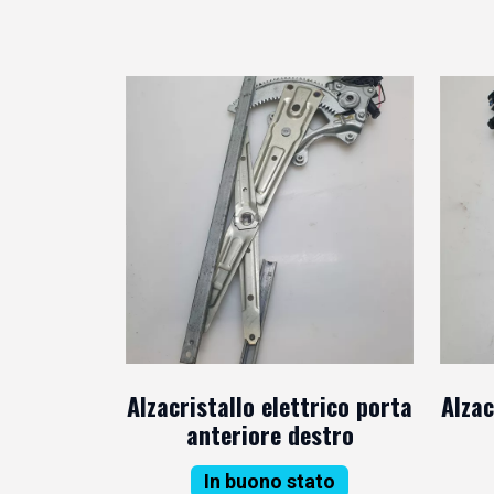
Alzacristallo elettrico porta
Alzac
anteriore destro
In buono stato