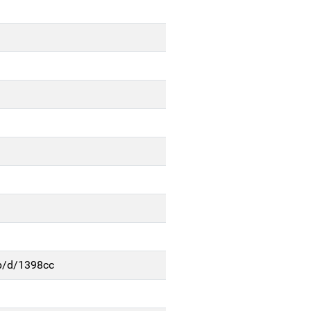
3p/d/1398cc