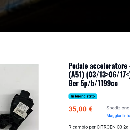
Pedale acceleratore 
(A51) (03/13>06/17<)
Ber 5p/b/1199cc
In buono stato
35,00 €
Spedizione
Maggiori inf
Ricambio per CITROEN C3 2a S