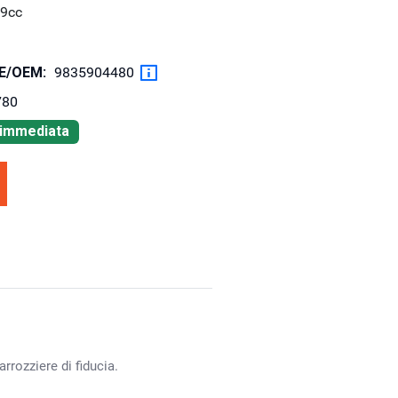
99cc
OE/OEM:
9835904480
780
à immediata
rrozziere di fiducia.