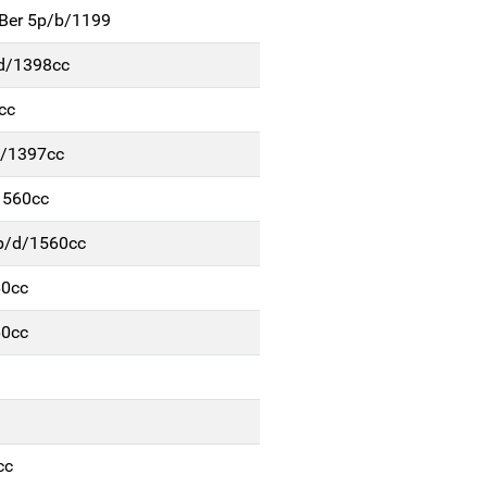
Ber 5p/b/1199
/d/1398cc
cc
g/1397cc
1560cc
5p/d/1560cc
60cc
60cc
cc