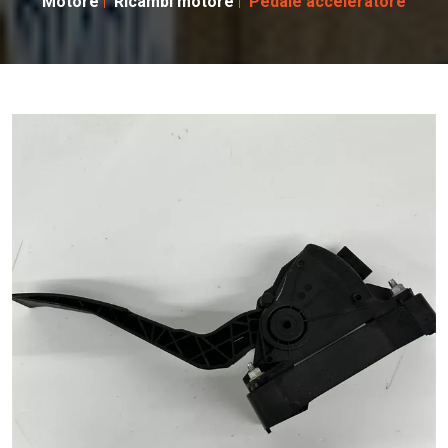
Motore
Ricambi motore
Pedale acceleratore