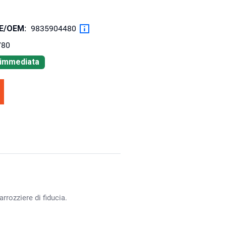
OE/OEM:
9835904480
780
à immediata
rrozziere di fiducia.