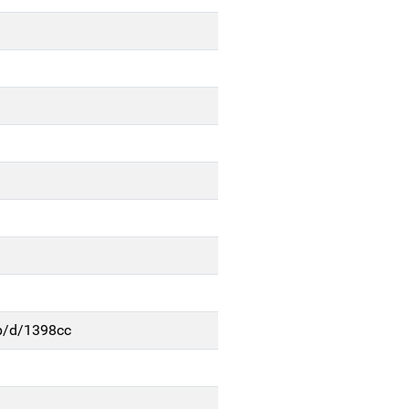
3p/d/1398cc