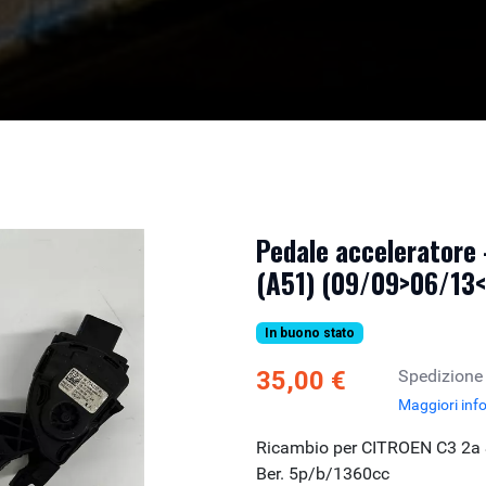
Pedale acceleratore 
(A51) (09/09>06/13<
In buono stato
35,00 €
Spedizione
Maggiori inf
Ricambio per CITROEN C3 2a 
Ber. 5p/b/1360cc