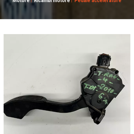
Motore
Ricambi motore
Pedale acceleratore