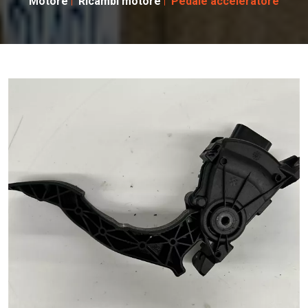
Motore
Ricambi motore
Pedale acceleratore