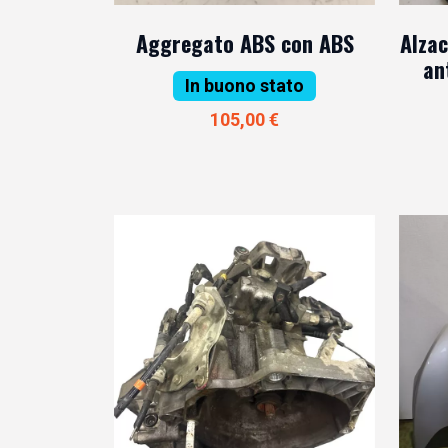
Aggregato ABS con ABS
Alzac
an
In buono stato
105,00 €