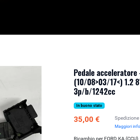
Pedale acceleratore
(10/08>03/17<) 1.2 8
3p/b/1242cc
In buono stato
35,00 €
Spedizione
Maggiori inf
Ricambio per FORD KA (CCU) 