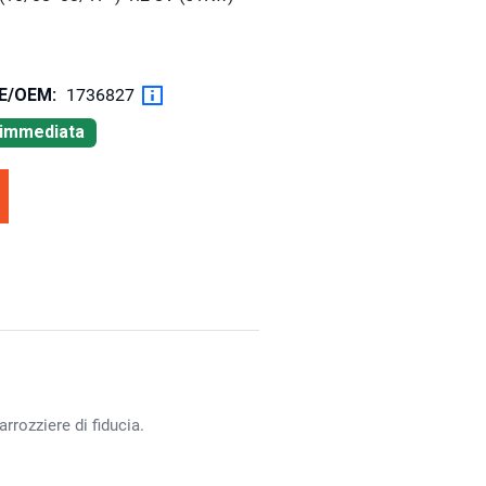
OE/OEM:
1736827
à immediata
rrozziere di fiducia.