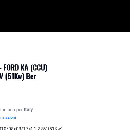
 - FORD KA (CCU)
V (51Kw) Ber
 inclusa per
Italy
ormazioni
(10/08>03/17<) 1.2 8V (51Kw)