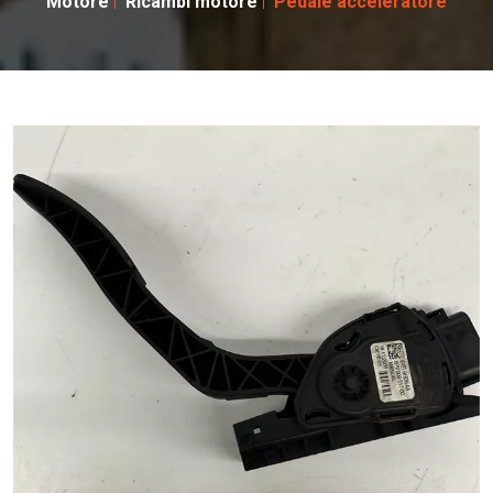
Motore
Ricambi motore
Pedale acceleratore