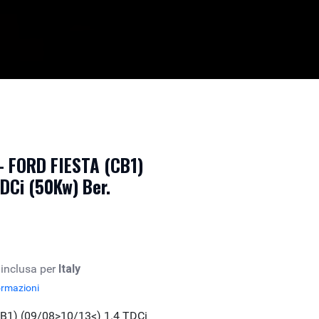
- FORD FIESTA (CB1)
DCi (50Kw) Ber.
 inclusa per
Italy
ormazioni
B1) (09/08>10/13<) 1.4 TDCi