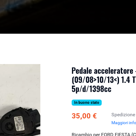
Pedale acceleratore 
(09/08>10/13<) 1.4 T
5p/d/1398cc
In buono stato
35,00 €
Spedizione
Maggiori inf
Ricambio per FORD FIESTA (C