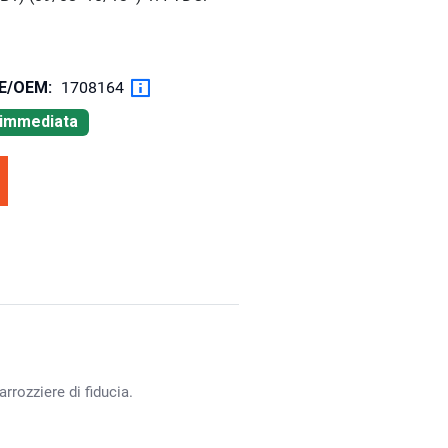
OE/OEM:
1708164
à immediata
rrozziere di fiducia.