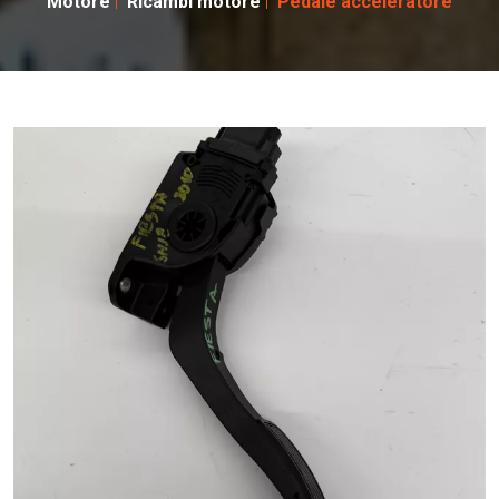
Motore
Ricambi motore
Pedale acceleratore