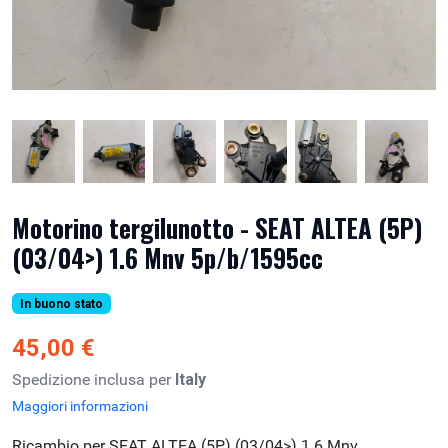
Motorino tergilunotto - SEAT ALTEA (5P)
(03/04>) 1.6 Mnv 5p/b/1595cc
In buono stato
45,00 €
Spedizione inclusa per
Italy
Maggiori informazioni
Ricambio per SEAT ALTEA (5P) (03/04>) 1.6 Mnv