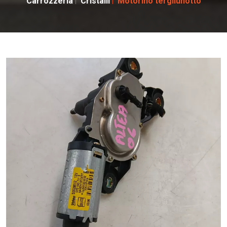
Carrozzeria
Cristalli
Motorino tergilunotto