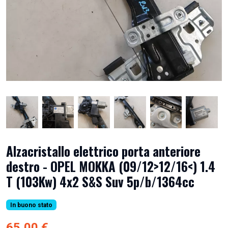
Alzacristallo elettrico porta anteriore
destro - OPEL MOKKA (09/12>12/16<) 1.4
T (103Kw) 4x2 S&S Suv 5p/b/1364cc
In buono stato
65,00 €