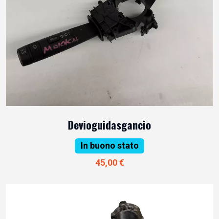
Devioguidasgancio
In buono stato
45,00 €