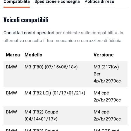
Compatibilità
Spedizione e consegna
Politica di reso
Veicoli compatibili
Contatta i nostri operatori
per richieste sulle compatibilità. In
alternativa consulta il tuo meccanico o carrozziere di fiducia.
Marca
Modello
Versione
BMW
M3 (F80) (07/15>06/18<)
M3 (317Kw)
Ber
4p/b/2979cc
BMW
M4 (F82 LCI) (01/17>01/21<)
M4 cpé
2p/b/2979cc
BMW
M4 (F82) Coupé
M4 cpé
(04/14>01/17<)
2p/b/2979cc
BMW
M4 (F82) Coupé
M4 GTS cpé