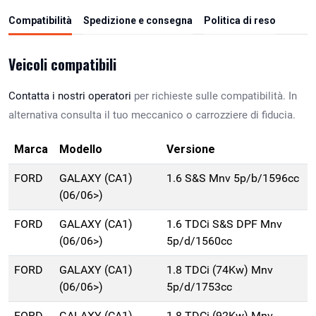
Compatibilità
Spedizione e consegna
Politica di reso
Veicoli compatibili
Contatta i nostri operatori
per richieste sulle compatibilità. In
alternativa consulta il tuo meccanico o carrozziere di fiducia.
Marca
Modello
Versione
FORD
GALAXY (CA1)
1.6 S&S Mnv 5p/b/1596cc
(06/06>)
FORD
GALAXY (CA1)
1.6 TDCi S&S DPF Mnv
(06/06>)
5p/d/1560cc
FORD
GALAXY (CA1)
1.8 TDCi (74Kw) Mnv
(06/06>)
5p/d/1753cc
FORD
GALAXY (CA1)
1.8 TDCi (92Kw) Mnv