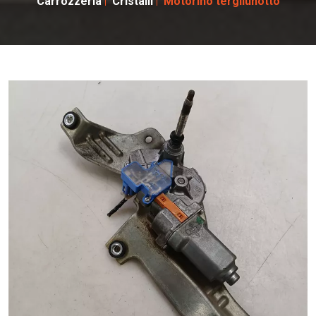
Carrozzeria
Cristalli
Motorino tergilunotto