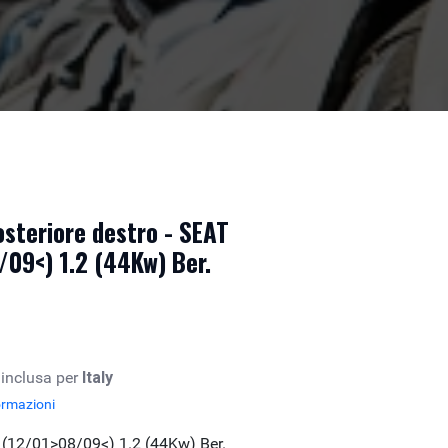
osteriore destro - SEAT
/09<) 1.2 (44Kw) Ber.
 inclusa per
Italy
ormazioni
 (12/01>08/09<) 1.2 (44Kw) Ber.