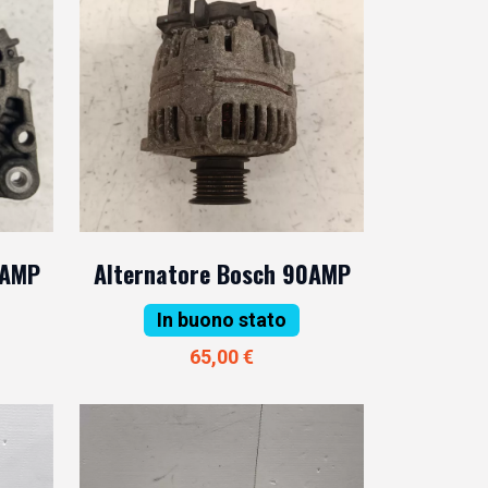
0AMP
Alternatore Bosch 90AMP
In buono stato
65,00 €