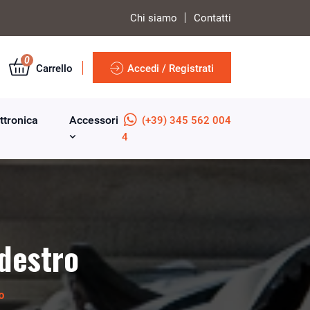
Chi siamo
Contatti
0
Carrello
Accedi / Registrati
ttronica
Accessori
(+39) 345 562 004
4
 destro
o