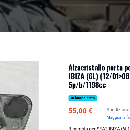
Alzacristallo porta p
IBIZA (6L) (12/01>08
5p/b/1198cc
In buono stato
55,00 €
Spedizione
Maggiori inf
Ricambio per SEAT IBIZA (6L)