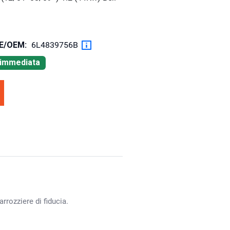
OE/OEM:
6L4839756B
à immediata
rrozziere di fiducia.