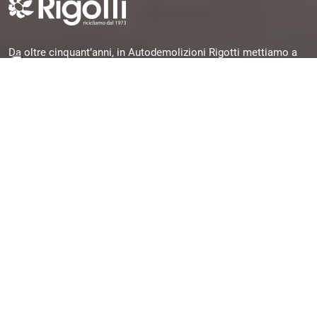
Da oltre cinquant’anni, in Autodemolizioni Rigotti mettiamo a
disposizione la nostra esperienza per offrirti pezzi originali,
garantiti e subito disponibili, selezionati da veicoli dismessi e
pronti per una seconda vita.
Quick Links
Chi siamo
Contatti
Assistenza/FAQ