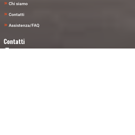
Chi siamo
Contatti
Assistenza/FAQ
Contatti
Telefono
0461-827-574
Email
ricambi@autodemolizionirigotti.it
Indirizzo
Loc. Laghetti Di Vela 7 - 38121 Trento (TN)