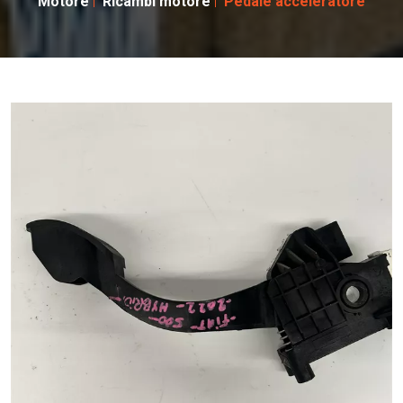
Motore
Ricambi motore
Pedale acceleratore