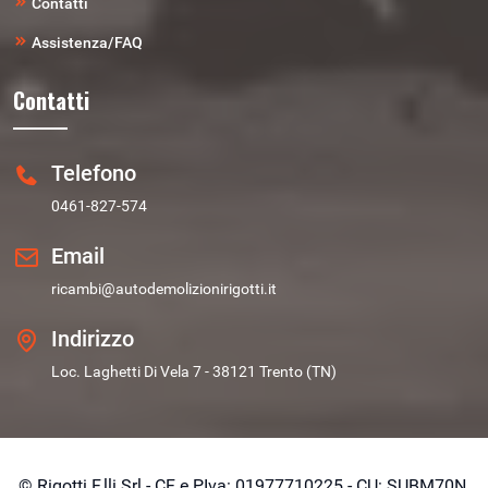
Contatti
Assistenza/FAQ
Contatti
Telefono
0461-827-574
Email
ricambi@autodemolizionirigotti.it
Indirizzo
Loc. Laghetti Di Vela 7 - 38121 Trento (TN)
© Rigotti F.lli Srl - CF e PIva: 01977710225 - CU: SUBM70N.