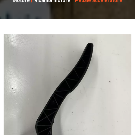
Motore
Ricambi motore
Pedale acceleratore