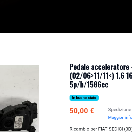
Pedale acceleratore 
(02/06>11/11<) 1.6 1
5p/b/1586cc
In buono stato
50,00 €
Spedizione
Maggiori inf
Ricambio per FIAT SEDICI (3B