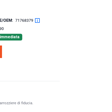
OE/OEM:
71768379
90
à immediata
rrozziere di fiducia.