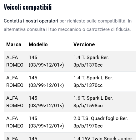
Veicoli compatibili
Contatta i nostri operatori
per richieste sulle compatibilità. In
alternativa consulta il tuo meccanico o carrozziere di fiducia.
Marca
Modello
Versione
ALFA
145
1.4 T. Spark Ber.
ROMEO
(03/99>12/01<)
3p/b/1370cc
ALFA
145
1.4 T. Spark L Ber.
ROMEO
(03/99>12/01<)
3p/b/1370cc
ALFA
145
1.6 T. Spark L Ber.
ROMEO
(03/99>12/01<)
3p/b/1598cc
ALFA
145
2.0 T.S. Quadrifoglio Ber.
ROMEO
(03/99>12/01<)
3p/b/1970cc
ALFA
145
1.4 16V Twin Spark Junior