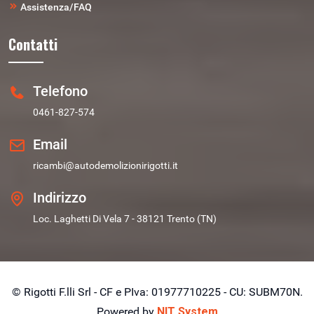
Assistenza/FAQ
Contatti
Telefono
0461-827-574
Email
ricambi@autodemolizionirigotti.it
Indirizzo
Loc. Laghetti Di Vela 7 - 38121 Trento (TN)
© Rigotti F.lli Srl - CF e PIva: 01977710225 - CU: SUBM70N.
Powered by
NIT System