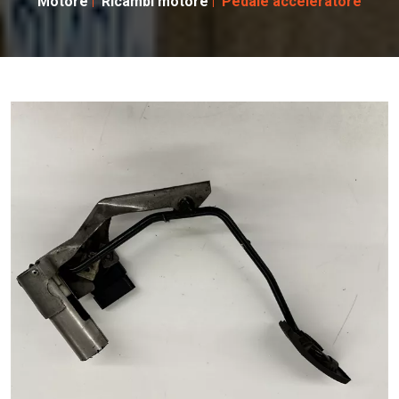
Motore
Ricambi motore
Pedale acceleratore