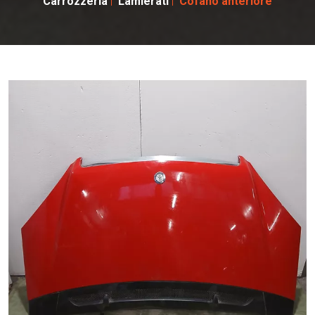
Carrozzeria
Lamierati
Cofano anteriore