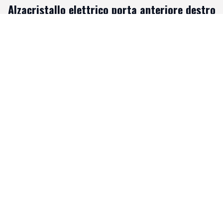
Alzacristallo elettrico porta anteriore destro
In buono stato
95,00 €