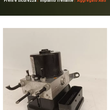
Freni e sicurezza
Impianto frenante
Aggregato ABS